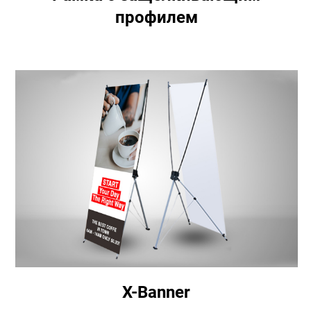
профилем
X-Banner